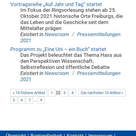
Vortragsreihe „Auf Jahr und Tag“ startet
Im Fokus der Ringvorlesung stehen ab 25.
Oktober 2021 historische Orte Freiburgs, die
das Leben und die Geschicke seit dem
Mittelalter prägen
/
Existiert in
Newsroom
Pressemitteilungen
2021
Programm zu „Eine Uni – ein Buch“ startet
Das Projekt beleuchtet das Thema Hass aus
den Perspektiven Wissenschaft,
Selbstreflexion und öffentliche Debatte
/
Existiert in
Newsroom
Pressemitteilungen
2021
« 10 frühere Artikel
1
[
2
]
3
4
Die nächsten 10 Artikel »
5
6
7
...
9
Übersicht
Barrierefreiheit
Kontakt
Impressum