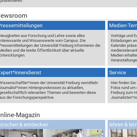
präsentieren.
ewsroom
ewsroom
Pressemitteilungen
Medien-Ter
Neuigkeiten aus Forschung und Lehre sowie alles
Vorträge und Ev
Interessante und Wissenswerte vom Campus: Die
Einladungen an 
Pressemitteilungen der Universität Freiburg informieren die
Kalender präsen
Medien und die breite Öffentlichkeit über aktuelle
medienrelevante
Entwicklungen.
Medien erhalte
Veranstaltunge
xpert*innendienst
Service
Wissenschaftler*innen der Universität Freiburg vermitteln
Hier finden Sie
Journalist*innen Hintergrundwissen zu aktuellen,
Fotos rund um 
gesellschaftlich relevanten Themen und bewerten diese
Freiburg zum H
aus der Forschungsperspektive.
Journalisten*i
nline-Magazin
forschen & entdecken
lehren & ler