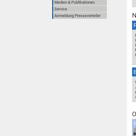
Medien & Publikationen
Service
N
Anmeldung Presseverteiler
N
E
O