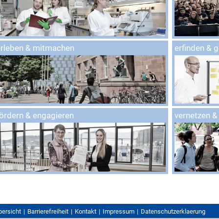
erleben & mitmachen
erfinden & 
ördern & engagieren
vernetzen &
bersicht
Barrierefreiheit
Kontakt
Impressum
Datenschutzerklaerung