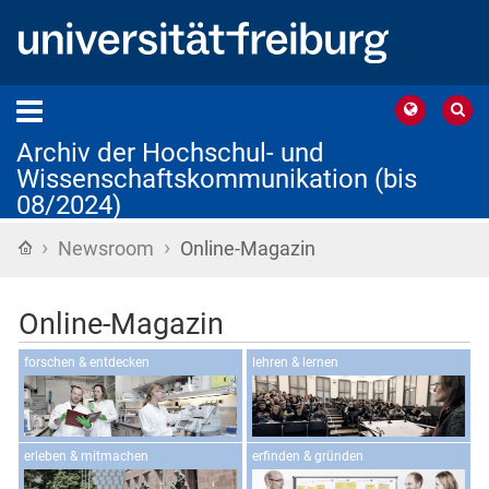
Archiv der Hochschul- und
Wissenschaftskommunikation (bis
08/2024)
›
›
Startseite
Newsroom
Online-Magazin
Online-Magazin
Online-Magazin
forschen & entdecken
lehren & lernen
erleben & mitmachen
erfinden & gründen