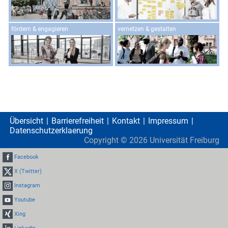
fördern & engagieren
vernetzen & gestalten
Übersicht
Barrierefreiheit
Kontakt
Impressum
Datenschutzerklaerung
Copyright ©
2026
Universität Freiburg
Facebook
X (Twitter)
Instagram
Youtube
Xing