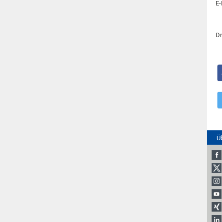
E-
Dr
Ü