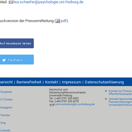
Mail:
lisa.schaefer@psychologie.uni-freiburg.de
uckversion der Pressemitteilung (
pdf
).
bersicht
Barrierefreiheit
Kontakt
Impressum
Datenschutzerklaerung
Hochschul- und
Kontakt zur Presse
Facebook
Wissenschaftskommunikation
Öffentlichkeitsarbe
Universität Freiburg
Tel.: (+49) 0761 203 4302
Aktuelle Nachricht
X (Twitter)
Fax: (+49) 0761 203 4278
Pressemitteilungen
kommunikation@zv.uni-freiburg.de
Universitätskliniku
Instagram
Youtube
Xing
LinkedIn