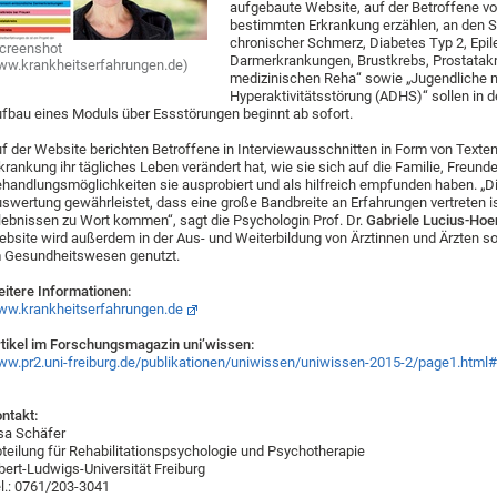
aufgebaute Website, auf der Betroffene vo
bestimmten Erkrankung erzählen, an den St
chronischer Schmerz, Diabetes Typ 2, Epil
creenshot
Darmerkrankungen, Brustkrebs, Prostatak
w.krankheitserfahrungen.de)
medizinischen Reha“ sowie „Jugendliche m
Hyperaktivitätsstörung (ADHS)“ sollen in
fbau eines Moduls über Essstörungen beginnt ab sofort.
f der Website berichten Betroffene in Interviewausschnitten in Form von Texten,
krankung ihr tägliches Leben verändert hat, wie sie sich auf die Familie, Freun
handlungsmöglichkeiten sie ausprobiert und als hilfreich empfunden haben. „
swertung gewährleistet, dass eine große Bandbreite an Erfahrungen vertreten 
lebnissen zu Wort kommen“, sagt die Psychologin Prof. Dr.
Gabriele Lucius-Hoe
bsite wird außerdem in der Aus- und Weiterbildung von Ärztinnen und Ärzten so
 Gesundheitswesen genutzt.
itere Informationen:
w.krankheitserfahrungen.de
tikel im Forschungsmagazin uni’wissen:
w.pr2.uni-freiburg.de/publikationen/uniwissen/uniwissen-2015-2/page1.html
ntakt:
sa Schäfer
teilung für Rehabilitationspsychologie und Psychotherapie
bert-Ludwigs-Universität Freiburg
l.: 0761/203-3041