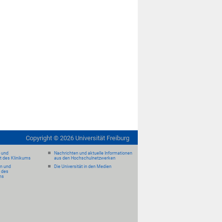
Copyright ©
2026
Universität Freiburg
- und
Nachrichten und aktuelle Informationen
it des Klinikums
aus den Hochschulnetzwerken
en und
Die Universität in den Medien
 des
ms