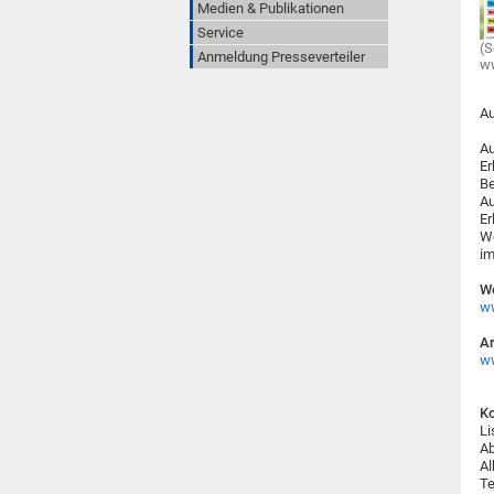
Medien & Publikationen
Service
(S
Anmeldung Presseverteiler
ww
Au
Au
Er
Be
Au
Er
We
im
We
ww
Ar
ww
Ko
Li
Ab
Al
Te