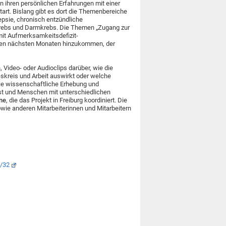
n ihren persönlichen Erfahrungen mit einer
art. Bislang gibt es dort die Themenbereiche
epsie, chronisch entzündliche
rebs und Darmkrebs. Die Themen „Zugang zur
it Aufmerksamkeitsdefizit-
 den nächsten Monaten hinzukommen, der
 Video- oder Audioclips darüber, wie die
deskreis und Arbeit auswirkt oder welche
Die wissenschaftliche Erhebung und
ist und Menschen mit unterschiedlichen
ne
, die das Projekt in Freiburg koordiniert. Die
wie anderen Mitarbeiterinnen und Mitarbeitern
#/32