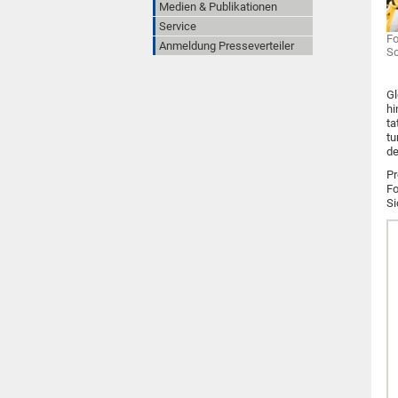
Medien & Publikationen
Service
Fo
Anmeldung Presseverteiler
Sc
Gl
hi
ta
tu
de
Pr
Fo
Si