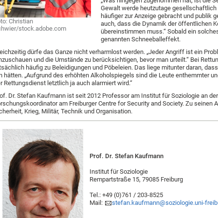
„Was hingegen zugenommen hat, ist die Sen
Gewalt werde heutzutage gesellschaftlich
häufiger zur Anzeige gebracht und publik g
to: Christian
auch, dass die Dynamik der öffentlichen K
hwier/stock.adobe.com
übereinstimmen muss.“ Sobald ein solches
genannten Schneeballeffekt.
eichzeitig dürfe das Ganze nicht verharmlost werden. „Jeder Angriff ist ein Prob
nzuschauen und die Umstände zu berücksichtigen, bevor man urteilt.“ Bei Ret
tsächlich häufig zu Beleidigungen und Pöbeleien. Das liege mitunter daran, das
n hätten. „Aufgrund des erhöhten Alkoholspiegels sind die Leute enthemmter und
r Rettungsdienst letztlich ja auch alarmiert wird.“
of. Dr. Stefan Kaufmann ist seit 2012 Professor am Institut für Soziologie an de
rschungskoordinator am Freiburger Centre for Security and Society. Zu seinen
cherheit, Krieg, Militär, Technik und Organisation.
Prof. Dr. Stefan Kaufmann
Institut für Soziologie
Rempartstraße 15, 79085 Freiburg
Tel.: +49 (0)761 / 203-8525
Mail:
stefan.kaufmann@soziologie.uni-freib