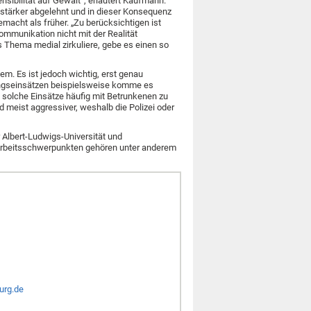
sibilität auf Gewalt“, erläutert Kaufmann.
 stärker abgelehnt und in dieser Konsequenz
emacht als früher. „Zu berücksichtigen ist
ommunikation nicht mit der Realität
 Thema medial zirkuliere, gebe es einen so
lem. Es ist jedoch wichtig, erst genau
tungseinsätzen beispielsweise komme es
s solche Einsätze häufig mit Betrunkenen zu
 meist aggressiver, weshalb die Polizei oder
r Albert-Ludwigs-Universität und
 Arbeitsschwerpunkten gehören unter anderem
urg.de