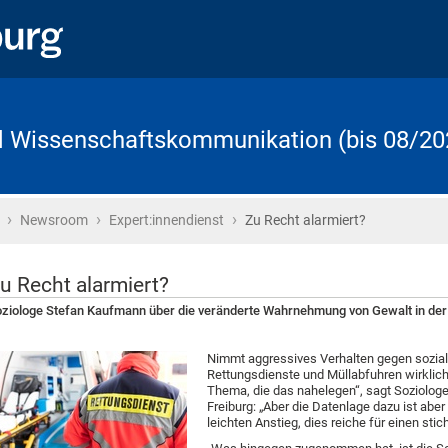
d Wissenschaftskommunikation (bis 08/20
›
›
›
Startseite
Newsroom
Expert:innendienst
Zu Recht alarmiert?
u Recht alarmiert?
ziologe Stefan Kaufmann über die veränderte Wahrnehmung von Gewalt in der
Nimmt aggressives Verhalten gegen sozia
Rettungsdienste und Müllabfuhren wirklich
Thema, die das nahelegen“, sagt Soziologe
Freiburg: „Aber die Datenlage dazu ist abe
leichten Anstieg, dies reiche für einen sti