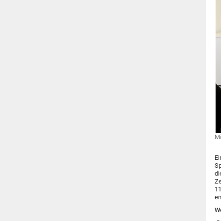
Mi
Ei
Sp
di
Ze
11
en
We