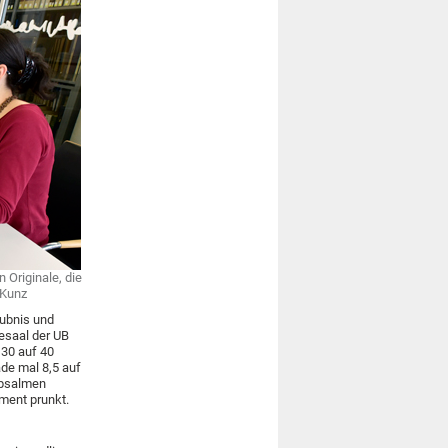
 Originale, die
 Kunz
aubnis und
esaal der UB
 30 auf 40
de mal 8,5 auf
ßpsalmen
ament prunkt.