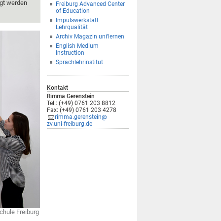
igt werden
Freiburg Advanced Center
of Education
Impulswerkstatt
Lehrqualität
Archiv Magazin uni’lernen
English Medium
Instruction
Sprachlehrinstitut
Kontakt
Rimma Gerenstein
Tel.: (+49) 0761 203 8812
Fax: (+49) 0761 203 4278
rimma.gerenstein@
zv.uni-freiburg.de
chule Freiburg