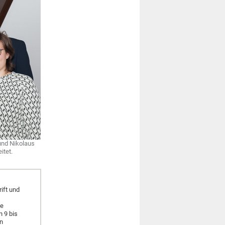
und Nikolaus
itet.
ift und
ie
n 9 bis
en