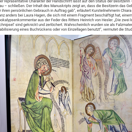
er repräsentative Charakter der Handschrift lässt auf den Status der Besitzerin 
au – schließen. Der Inhalt des Manuskripts zeigt an, dass die Besitzerin das G
r ihren persönlichen Gebrauch in Auftrag gab“, erläutert Kursteilnehmerin Chiara
nz anders bei Laura Hagen, die sich mit einem Fragment beschäftigt hat, eine
okalypsenkommentar aus der Feder des Ritters Heinrich von Hesler. „Die zwei k
chnipsel‘ sind geknickt und zerlöchert. Wahrscheinlich wurden sie als Falzmater
abilisierung eines Buchrückens oder von Einzellagen benutzt“, vermutet die Stud