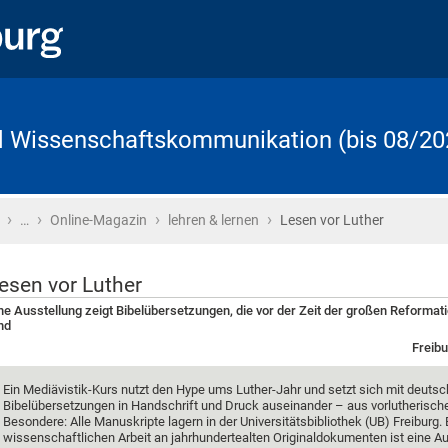
d Wissenschaftskommunikation (bis 08/20
›
›
›
›
Startseite
…
Online-Magazin
lehren & lernen
Lesen vor Luther
esen vor Luther
ne Ausstellung zeigt Bibelübersetzungen, die vor der Zeit der großen Reformat
nd
Freibu
Ein Mediävistik-Kurs nutzt den Hype ums Luther-Jahr und setzt sich mit deuts
Bibelübersetzungen in Handschrift und Druck auseinander – aus vorlutherische
Besondere: Alle Manuskripte lagern in der Universitätsbibliothek (UB) Freiburg. 
wissenschaftlichen Arbeit an jahrhundertealten Originaldokumenten ist eine A