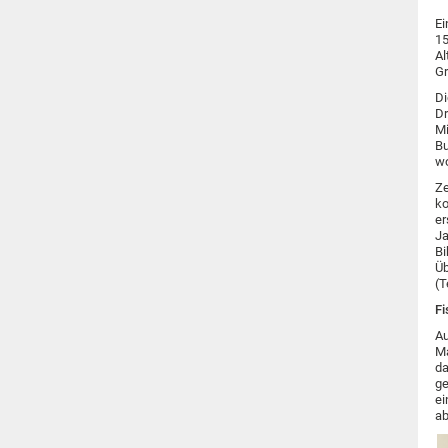
Ei
15
Al
Gr
Di
Dr
Mi
Bu
wo
Ze
ko
er
Ja
Bi
Üb
(T
Fi
Au
Ma
da
ge
ei
ab