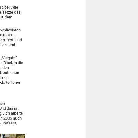
bibel“, die
ersetzte das
aus dem
 Mediävisten
e roots –
ich Text- und
ehen, und
 „Vulgata“
 Bibel, ja die
genden
r Deutschen
einer
elalterlichen
nen
Und das ist
. „Ich arbeite
eit 2006 auch
n umfasst,