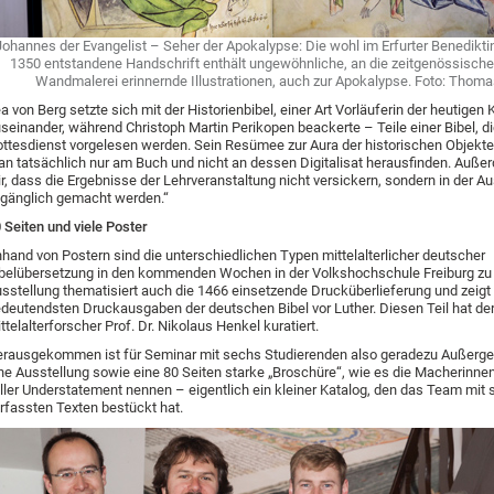
Johannes der Evangelist – Seher der Apokalypse: Die wohl im Erfurter Benedikti
1350 entstandene Handschrift enthält ungewöhnliche, an die zeitgenössische
Wandmalerei erinnernde Illustrationen, auch zur Apokalypse. Foto: Thom
a von Berg setzte sich mit der Historienbibel, einer Art Vorläuferin der heutigen 
seinander, während Christoph Martin Perikopen beackerte – Teile einer Bibel, d
ttesdienst vorgelesen werden. Sein Resümee zur Aura der historischen Objekte
n tatsächlich nur am Buch und nicht an dessen Digitalisat herausfinden. Außer
r, dass die Ergebnisse der Lehrveranstaltung nicht versickern, sondern in der A
gänglich gemacht werden.“
 Seiten und viele Poster
hand von Postern sind die unterschiedlichen Typen mittelalterlicher deutscher
belübersetzung in den kommenden Wochen in der Volkshochschule Freiburg zu
sstellung thematisiert auch die 1466 einsetzende Drucküberlieferung und zeigt 
deutendsten Druckausgaben der deutschen Bibel vor Luther. Diesen Teil hat der
ttelalterforscher Prof. Dr. Nikolaus Henkel kuratiert.
rausgekommen ist für Seminar mit sechs Studierenden also geradezu Außerg
ne Ausstellung sowie eine 80 Seiten starke „Broschüre“, wie es die Macherinn
ller Understatement nennen – eigentlich ein kleiner Katalog, den das Team mit 
rfassten Texten bestückt hat.