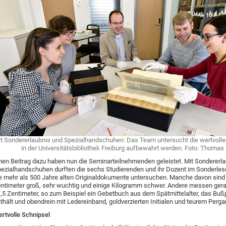
t Sondererlaubnis und Spezialhandschuhen: Das Team untersucht die wertvollen
in der Universitätsbibliothek Freiburg aufbewahrt werden. Foto: Thomas
nen Beitrag dazu haben nun die Seminarteilnehmenden geleistet. Mit Sondererl
ezialhandschuhen durften die sechs Studierenden und ihr Dozent im Sonderles
e mehr als 500 Jahre alten Originaldokumente untersuchen. Manche davon sind
ntimeter groß, sehr wuchtig und einige Kilogramm schwer. Andere messen gera
,5 Zentimeter, so zum Beispiel ein Gebetbuch aus dem Spätmittelalter, das Bu
thält und obendrein mit Ledereinband, goldverzierten Initialen und teurem Perg
rtvolle Schnipsel