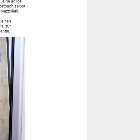
– eine adlige
ebetbuch selbst
 Mazzoleni.
m
leinen
ial zur
entin.