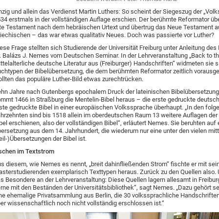
nzig und allein das Verdienst Martin Luthers: So scheint der Siegeszug der „Volks
34 erstmals in der vollständigen Auflage erschien. Der berühmte Reformator üb
te Testament nach dem hebräischen Urtext und übertrug das Neue Testament 
iechischen – das war etwas qualitativ Neues. Doch was passierte vor Luther?
ese Frage stellten sich Studierende der Universität Freiburg unter Anleitung des
. Balázs J. Nemes vom Deutschen Seminar. In der Lehrveranstaltung „Back to th
ttelalterliche deutsche Literatur aus (Freiburger) Handschriften“ widmeten sie s
chtypen der Bibelübersetzung, die dem berühmten Reformator zeitlich vorausg
llten das populäre Luther-Bild etwas zurechtrücken.
hn Jahre nach Gutenbergs epochalem Druck der lateinischen Bibelübersetzung
mmt 1466 in Straßburg die Mentelin-Bibel heraus – die erste gedruckte deutsche
ste gedruckte Bibel in einer europäischen Volkssprache überhaupt. „In den fol
hrzehnten sind bis 1518 allein im oberdeutschen Raum 13 weitere Auflagen de
bel erschienen, also der vollständigen Bibel“, erläutert Nemes. Sie beruhten auf 
ersetzung aus dem 14. Jahrhundert, die wiederum nur eine unter den vielen mitt
eil-)Übersetzungen der Bibel ist.
schen im Textstrom
s diesem, wie Nemes es nennt, „breit dahinfließenden Strom“ fischte er mit sei
sterstudierenden exemplarisch Texttypen heraus. Zurück zu den Quellen also. 
s Besondere an der Lehrveranstaltung: Diese Quellen lagern allesamt in Freiburg
rne mit den Beständen der Universitätsbibliothek“, sagt Nemes. „Dazu gehört s
ne ehemalige Privatsammlung aus Berlin, die 30 volkssprachliche Handschrifte
er wissenschaftlich noch nicht vollständig erschlossen ist.“