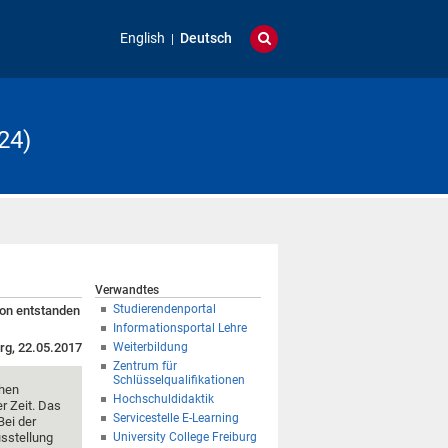
English
Deutsch
24)
Verwandtes
Studierendenportal
ion entstanden
Informationsportal Lehre
rg, 22.05.2017
Weiterbildung
Zentrum für
Schlüsselqualifikationen
chen
Hochschuldidaktik
r Zeit. Das
Servicestelle E-Learning
Bei der
usstellung
University College Freiburg