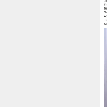
„D
Fr
fü
Ga
Ap
‚S
St