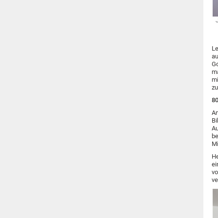
Le
au
Go
ma
mi
zu
80
An
Bi
Au
be
Mi
He
ei
vo
ve