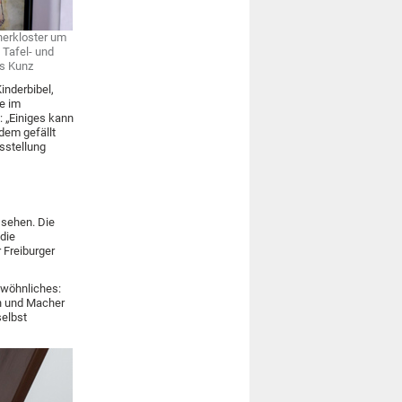
nerkloster um
 Tafel- und
as Kunz
Kinderbibel,
ie im
: „Einiges kann
dem gefällt
usstellung
 sehen. Die
die
 Freiburger
ewöhnliches:
en und Macher
selbst