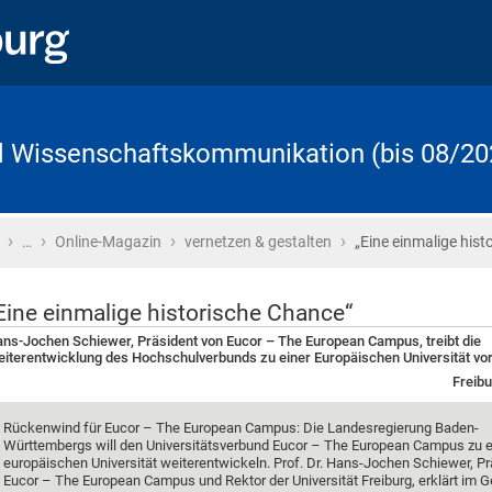
d Wissenschaftskommunikation (bis 08/20
›
›
›
›
Startseite
…
Online-Magazin
vernetzen & gestalten
„Eine einmalige hist
Eine einmalige historische Chance“
ns-Jochen Schiewer, Präsident von Eucor – The European Campus, treibt die
iterentwicklung des Hochschulverbunds zu einer Europäischen Universität vo
Freibu
Rückenwind für Eucor – The European Campus: Die Landesregierung Baden-
Württembergs will den Universitätsverbund Eucor – The European Campus zu e
europäischen Universität weiterentwickeln. Prof. Dr. Hans-Jochen Schiewer, Pr
Eucor – The European Campus und Rektor der Universität Freiburg, erklärt im 