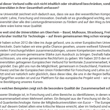
d dieser Verbund sollte sich nicht inhaltlich oder strukturell beschränken, sond
iversitäten in ihrer Gesamtheit umfassen?
ne Universität zeichnet sich dadurch aus, dass sie aus drei wesentlichen Komp
steht: Lehre, Forschung und Innovation. Deshalb ist es grundlegend wichtig, ei
iversität über alle drei Leistungsdimensionen zu fördern und auf den Weg zu bri
dere wäre keine neue Qualität.
e weit sind die Universitäten am Oberrhein – Basel, Mulhouse, Strasbourg, Fre
rlsruher Institut für Technologie – auf ihrem gemeinsamen Weg schon vorang
r haben schon 2012 die Idee ins Auge gefasst, uns zu einer Europäischen Univer
twickeln. Darin haben wir eine große Chance gesehen, unsere weltweit führend
 vielen Forschungsfeldern zusammenzubringen, unsere Kompetenzen wechselse
gänzen und unsere gemeinsame Stärke zum Ausdruck zu bringen. Deshalb habe
schlossen, uns eine gemeinsame Rechtsform zu geben: Wir haben 2015 den ers
iversitäten getragenen Europäischen Verbund für territoriale Zusammenarbeit, 
gründet. Das gibt uns nun die Möglichkeit, gemeinsam in Deutschland, Frankrei
hweiz und bei der Europäischen Union Fördermittel für Forschung und Lehre zu
tzt sind wir natürlich sehr glücklich, dass diese Idee, die uns in der Region beflü
fgegriffen worden ist und zur Plattform für das europäische Projekt wird – wir 
ne Bestätigung unseres Kurses.
 welchen Beispielen zeigt sich die besondere Qualität der Zusammenarbeit sc
serer Strategie ist, in Forschung und Lehre Bereiche zu identifizieren, in denen 
sammenarbeit einen Mehrwert ziehen. Ein Beispiel aus der Forschung ist die 
d Quantentechnologie: Keine der Mitgliedsuniversitäten von Eucor – The Euro
t auf diesem Gebiet allein eine kritische Masse erreicht, aber im Verbund sind wi