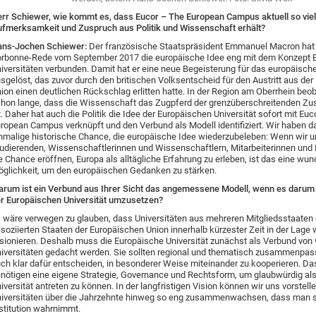
rr Schiewer, wie kommt es, dass Eucor – The European Campus aktuell so viel
fmerksamkeit und Zuspruch aus Politik und Wissenschaft erhält?
ans-Jochen Schiewer:
Der französische Staatspräsident Emmanuel Macron hat 
rbonne-Rede vom September 2017 die europäische Idee eng mit dem Konzept 
iversitäten verbunden. Damit hat er eine neue Begeisterung für das europäische
sgelöst, das zuvor durch den britischen Volksentscheid für den Austritt aus de
ion einen deutlichen Rückschlag erlitten hatte. In der Region am Oberrhein beo
hon lange, dass die Wissenschaft das Zugpferd der grenzüberschreitenden Z
t. Daher hat auch die Politik die Idee der Europäischen Universität sofort mit Eu
ropean Campus verknüpft und den Verbund als Modell identifiziert. Wir haben d
nmalige historische Chance, die europäische Idee wiederzubeleben: Wenn wir 
udierenden, Wissenschaftlerinnen und Wissenschaftlern, Mitarbeiterinnen und 
e Chance eröffnen, Europa als alltägliche Erfahrung zu erleben, ist das eine wu
glichkeit, um den europäischen Gedanken zu stärken.
rum ist ein Verbund aus Ihrer Sicht das angemessene Modell, wenn es darum g
r Europäischen Universität umzusetzen?
 wäre verwegen zu glauben, dass Universitäten aus mehreren Mitgliedsstaaten
soziierten Staaten der Europäischen Union innerhalb kürzester Zeit in der Lage
sionieren. Deshalb muss die Europäische Universität zunächst als Verbund von v
iversitäten gedacht werden. Sie sollten regional und thematisch zusammenpas
ch klar dafür entscheiden, in besonderer Weise miteinander zu kooperieren. Das
nötigen eine eigene Strategie, Governance und Rechtsform, um glaubwürdig al
iversität antreten zu können. In der langfristigen Vision können wir uns vorstell
iversitäten über die Jahrzehnte hinweg so eng zusammenwachsen, dass man si
stitution wahrnimmt.