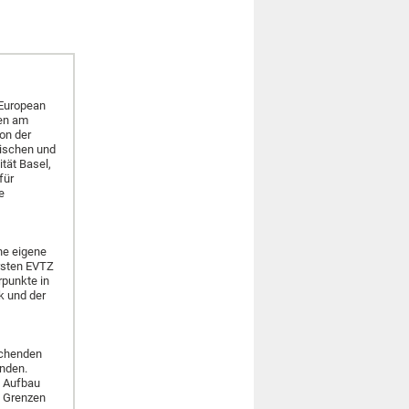
 European
ten am
on der
sischen und
tät Basel,
für
e
ne eigene
ersten EVTZ
punkte in
k und der
schenden
nden.
n Aufbau
d Grenzen