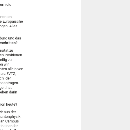
ern die
onenten
ne Europäische
ngen. Alles
iburg und das
eschritten?
sität zu
en Positionen
itig zu
n wir
ten allein von
kurz EVTZ,
ch, der
 beantragen.
gelt hat,
sehen darin
hon heute?
wir aus der
Quantenphysik
pean Campus
r einer der