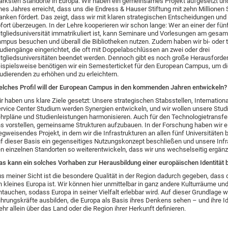
ärksten Standorte in Europa. Wir haben ein gemeinsames Projekt aufgesetzt un
nes Jahres erreicht, dass uns die Endress & Hauser Stiftung mit zehn Millionen
anken fördert. Das zeigt, dass wir mit klaren strategischen Entscheidungen un
fort überzeugen. In der Lehre kooperieren wir schon lange: Wer an einer der fün
tgliedsuniversität immatrikuliert ist, kann Seminare und Vorlesungen am gesa
mpus besuchen und überall die Bibliotheken nutzen. Zudem haben wir bi- oder t
udiengänge eingerichtet, die oft mit Doppelabschlüssen an zwei oder drei
tgliedsuniversitäten beendet werden. Dennoch gibt es noch große Herausford
ispielsweise benötigen wir ein Semesterticket für den European Campus, um die
udierenden zu erhöhen und zu erleichtern.
lches Profil will der European Campus in den kommenden Jahren entwickeln?
r haben uns klare Ziele gesetzt: Unsere strategischen Stabsstellen, Internationa
rvice Center Studium werden Synergien entwickeln, und wir wollen unsere Stu
hrpläne und Studienleistungen harmonisieren. Auch für den Technologietransfe
s vorstellen, gemeinsame Strukturen aufzubauen. In der Forschung haben wir e
gweisendes Projekt, in dem wir die Infrastrukturen an allen fünf Universitäten 
f dieser Basis ein gegenseitiges Nutzungskonzept beschließen und unsere Infr
n einzelnen Standorten so weiterentwickeln, dass wir uns wechselseitig ergänz
s kann ein solches Vorhaben zur Herausbildung einer europäischen Identität 
s meiner Sicht ist die besondere Qualität in der Region dadurch gegeben, dass 
n kleines Europa ist. Wir können hier unmittelbar in ganz andere Kulturräume 
ntauchen, sodass Europa in seiner Vielfalt erlebbar wird. Auf dieser Grundlage w
hrungskräfte ausbilden, die Europa als Basis ihres Denkens sehen – und ihre Ide
hr allein über das Land oder die Region ihrer Herkunft definieren.