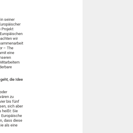
in seiner
Europäischer
 Projekt
r Europäischen
bachten wir
usammenarbeit
cor – The
amit eine
unseren
Mitarbeitern
nderbare
eht, die Idee
 oder
 wären zu
ier bis fünf
sen, sich aber
 heißt: Sie
s Europäische
en, dass diese
e als eine