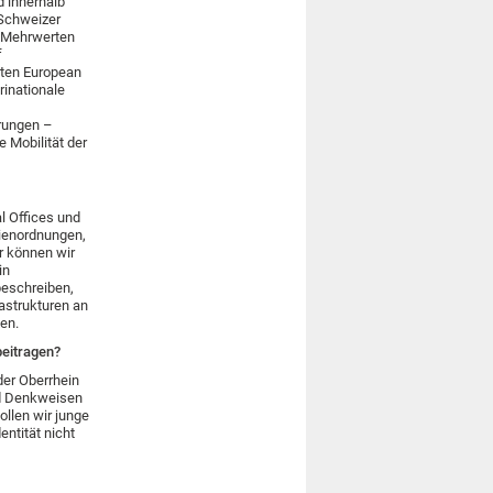
d innerhalb
 Schweizer
d Mehrwerten
f
mten European
rinationale
erungen –
 Mobilität der
l Offices und
dienordnungen,
r können wir
in
beschreiben,
astrukturen an
en.
beitragen?
der Oberrhein
und Denkweisen
ollen wir junge
ntität nicht