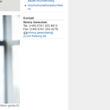
Baden-Württemberg
er
Hochschulrektorenkonfere
nz
Kontakt
Rimma Gerenstein
Tel.: (+49) 0761 203 8812
Fax: (+49) 0761 203 4278
rimma.gerenstein@
zv.uni-freiburg.de
itäten gedacht