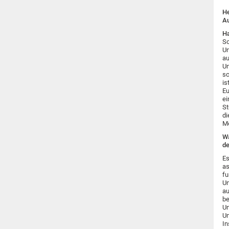
He
Au
H
So
Un
au
Un
sc
is
Eu
ei
St
di
Mö
Wa
de
Es
as
fu
Un
au
be
Un
Un
In