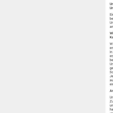
Un
Un
Ei
be
Un
an
Wi
Ka
Wi
en
in
er
be
Un
ge
Sc
Je
au
ei
An
Un
Zu
un
ha