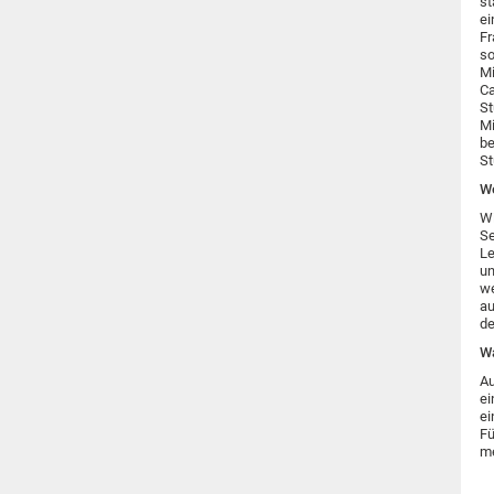
st
ei
Fr
so
Mi
Ca
St
Mi
be
St
We
Wi
Se
Le
un
we
au
de
Wa
Au
ei
ei
Fü
me