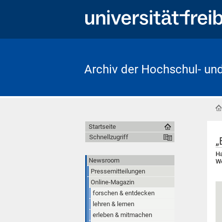
Archiv der Hochschul- un
Startseite
Schnellzugriff
„
Ha
Newsroom
We
Pressemitteilungen
Online-Magazin
forschen & entdecken
lehren & lernen
erleben & mitmachen