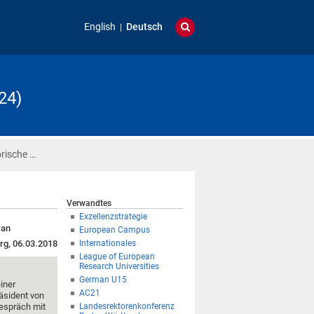
English
Deutsch
24)
orische …
Verwandtes
Exzellenzstrategie
ran
European Campus
rg, 06.03.2018
Internationales
League of European
Research Universities
German U15
iner
AC21
äsident von
Gespräch mit
Landesrektorenkonferenz