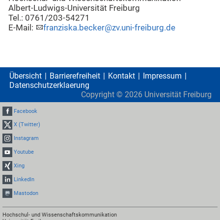
Albert-Ludwigs-Universität Freiburg
Tel.: 0761/203-54271
E-Mail:
franziska.becker@zv.uni-freiburg.de
Übersicht
Barrierefreiheit
Kontakt
Impressum
Datenschutzerklaerung
Copyright ©
2026
Universität Freiburg
Facebook
X (Twitter)
Instagram
Youtube
Xing
LinkedIn
Mastodon
Hochschul- und Wissenschaftskommunikation