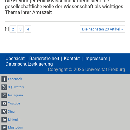
Die Freiburger Politikwissenschaftlerin sieht die
gesellschaftliche Rolle der Wissenschaft als wichtiges
Thema ihrer Amtszeit
[
1
]
2
3
4
Die nächsten 20 Artikel »
Übersicht
Barrierefreiheit
Kontakt
Impressum
Datenschutzerklaerung
Copyright ©
2026
Universität Freiburg
Facebook
X (Twitter)
Instagram
Youtube
Xing
LinkedIn
Mastodon