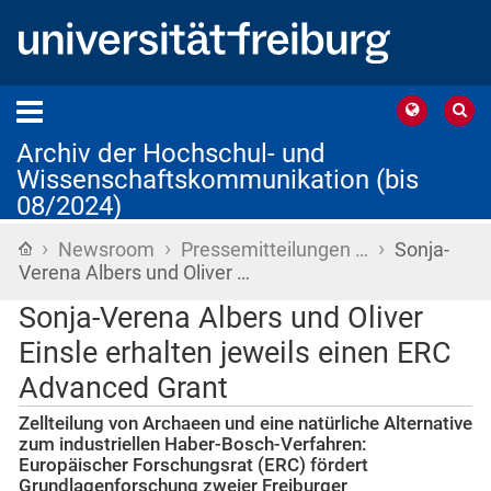
Archiv der Hochschul- und
Wissenschaftskommunikation (bis
08/2024)
›
›
›
Startseite
Newsroom
Pressemitteilungen …
Sonja-
Verena Albers und Oliver …
Sonja-Verena Albers und Oliver
Einsle erhalten jeweils einen ERC
Advanced Grant
Zellteilung von Archaeen und eine natürliche Alternative
zum industriellen Haber-Bosch-Verfahren:
Europäischer Forschungsrat (ERC) fördert
Grundlagenforschung zweier Freiburger