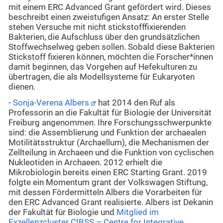
mit einem ERC Advanced Grant gefördert wird. Dieses
beschreibt einen zweistufigen Ansatz: An erster Stelle
stehen Versuche mit nicht stickstofffixierenden
Bakterien, die Aufschluss über den grundsätzlichen
Stoffwechselweg geben sollen. Sobald diese Bakterien
Stickstoff fixieren können, möchten die Forscher*innen
damit beginnen, das Vorgehen auf Hefekulturen zu
übertragen, die als Modellsysteme für Eukaryoten
dienen.
-
Sonja-Verena Albers
hat 2014 den Ruf als
Professorin an die Fakultät für Biologie der Universität
Freiburg angenommen. Ihre Forschungsschwerpunkte
sind: die Assemblierung und Funktion der archaealen
Motilitätsstruktur (Archaellum), die Mechanismen der
Zellteilung in Archaeen und die Funktion von cyclischen
Nukleotiden in Archaeen. 2012 erhielt die
Mikrobiologin bereits einen ERC Starting Grant. 2019
folgte ein Momentum grant der Volkswagen Stiftung,
mit dessen Fördermitteln Albers die Vorarbeiten für
den ERC Advanced Grant realisierte. Albers ist Dekanin
der Fakultät für Biologie und
Mitglied im
Exzellenzcluster CIBSS – Centre for Integrative