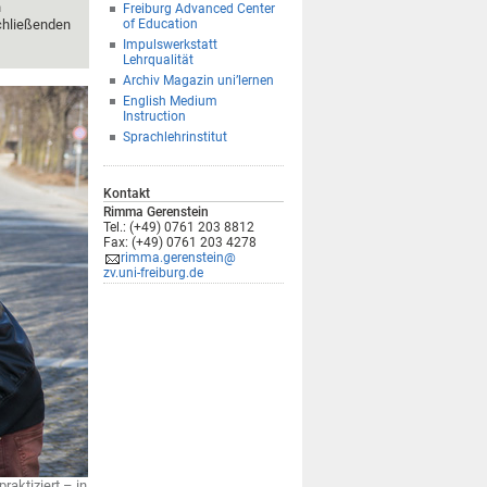
n
Freiburg Advanced Center
schließenden
of Education
Impulswerkstatt
Lehrqualität
Archiv Magazin uni’lernen
English Medium
Instruction
Sprachlehrinstitut
Kontakt
Rimma Gerenstein
Tel.: (+49) 0761 203 8812
Fax: (+49) 0761 203 4278
rimma.gerenstein@
zv.uni-freiburg.de
raktiziert – in