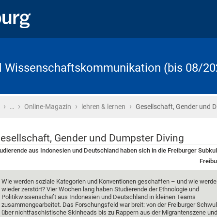
d Wissenschaftskommunikation (bis 08/20
›
›
›
›
Startseite
…
Online-Magazin
lehren & lernen
Gesellschaft, Gender und 
esellschaft, Gender und Dumpster Diving
udierende aus Indonesien und Deutschland haben sich in die Freiburger Subkult
Freibu
Wie werden soziale Kategorien und Konventionen geschaffen – und wie werde
wieder zerstört? Vier Wochen lang haben Studierende der Ethnologie und
Politikwissenschaft aus Indonesien und Deutschland in kleinen Teams
zusammengearbeitet. Das Forschungsfeld war breit: von der Freiburger Schwu
über nichtfaschistische Skinheads bis zu Rappern aus der Migrantenszene un