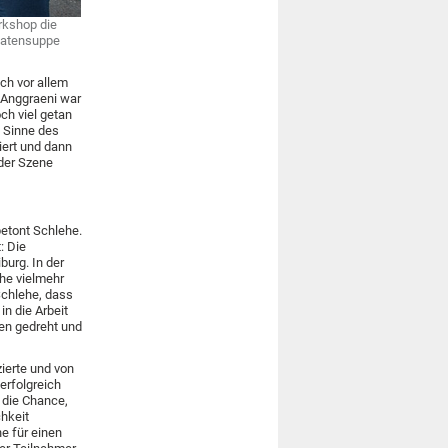
rkshop die
matensuppe
ich vor allem
 Anggraeni war
ch viel getan
m Sinne des
iert und dann
 der Szene
betont Schlehe.
: Die
burg. In der
ehe vielmehr
Schlehe, dass
n die Arbeit
den gedreht und
ierte und von
erfolgreich
 die Chance,
chkeit
e für einen