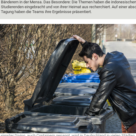
Bänderern in der Mensa. Das Besondere: Die Themen haben die indonesische
Studierenden eingebracht und von ihrer Heimat aus recherchiert. Auf einer ab
Tagung haben die Teams ihre Ergebnisse präsentiert.
umpster Diving, auch Containern genannt, wird in Deutschland in vielen Städten p