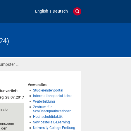
English
Deutsch
24)
Dumpster …
Verwandtes
Studierendenportal
ur vertieft
Informationsportal Lehre
rg, 28.07.2017
Weiterbildung
Zentrum für
n sie
Schlüsselqualifikationen
Hochschuldidaktik
Servicestelle E-Learning
lenszene
University College Freiburg
d den