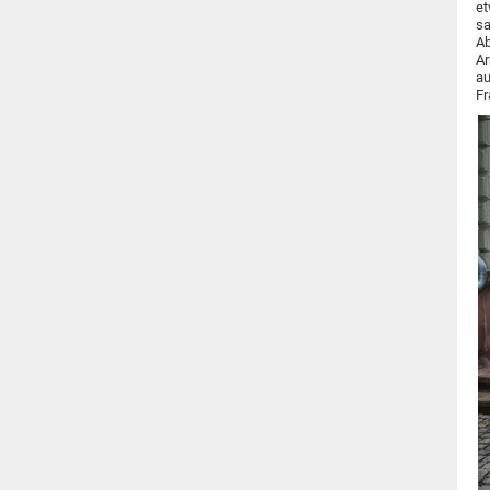
et
sa
Ab
Ar
au
Fr