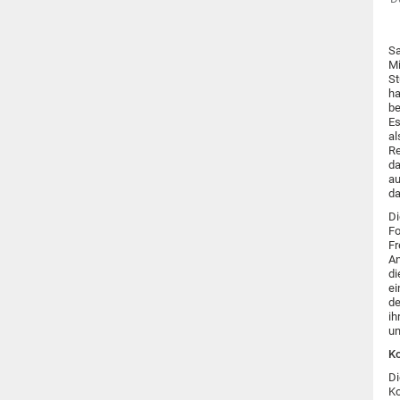
Sa
Mi
St
ha
be
Es
al
Re
da
au
da
Di
Fo
Fr
An
di
ei
de
ih
un
Ko
Di
Ko