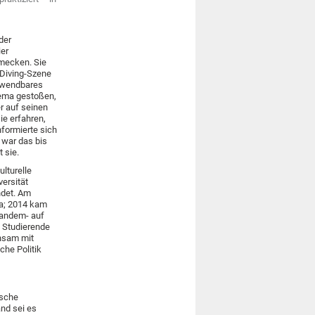
der
ier
mecken. Sie
-Diving-Szene
erwendbares
hema gestoßen,
er auf seinen
ie erfahren,
nformierte sich
 war das bis
 sie.
lturelle
versität
ndet. Am
ta; 2014 kam
Tandem- auf
h Studierende
nsam mit
che Politik
ische
nd sei es