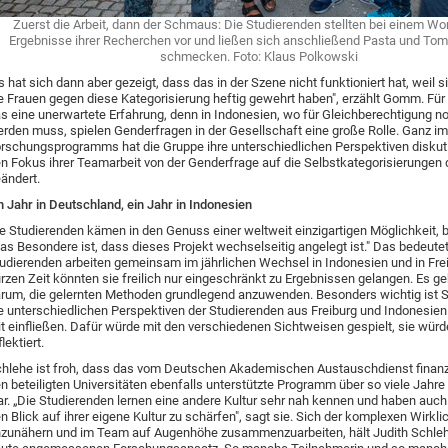
Zuerst die Arbeit, dann der Schmaus: Die Studierenden stellten bei einem Wo
Ergebnisse ihrer Recherchen vor und ließen sich anschließend Pasta und To
schmecken.
Foto: Klaus Polkowski
s hat sich dann aber gezeigt, dass das in der Szene nicht funktioniert hat, weil s
e Frauen gegen diese Kategorisierung heftig gewehrt haben", erzählt Gomm. Für
s eine unerwartete Erfahrung, denn in Indonesien, wo für Gleichberechtigung no
rden muss, spielen Genderfragen in der Gesellschaft eine große Rolle. Ganz i
rschungsprogramms hat die Gruppe ihre unterschiedlichen Perspektiven diskut
n Fokus ihrer Teamarbeit von der Genderfrage auf die Selbstkategorisierungen
ändert.
n Jahr in Deutschland, ein Jahr in Indonesien
e Studierenden kämen in den Genuss einer weltweit einzigartigen Möglichkeit, 
as Besondere ist, dass dieses Projekt wechselseitig angelegt ist." Das bedeutet
udierenden arbeiten gemeinsam im jährlichen Wechsel in Indonesien und in Frei
rzen Zeit könnten sie freilich nur eingeschränkt zu Ergebnissen gelangen. Es g
rum, die gelernten Methoden grundlegend anzuwenden. Besonders wichtig ist 
e unterschiedlichen Perspektiven der Studierenden aus Freiburg und Indonesien i
t einfließen. Dafür würde mit den verschiedenen Sichtweisen gespielt, sie wür
flektiert.
hlehe ist froh, dass das vom Deutschen Akademischen Austauschdienst finanz
n beteiligten Universitäten ebenfalls unterstützte Programm über so viele Jahre 
r. „Die Studierenden lernen eine andere Kultur sehr nah kennen und haben auch
n Blick auf ihrer eigene Kultur zu schärfen", sagt sie. Sich der komplexen Wirkli
zunähern und im Team auf Augenhöhe zusammenzuarbeiten, hält Judith Schleh