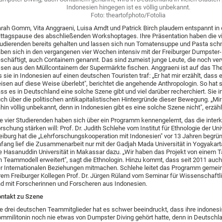
Indonesien hingegen ist es völlig unbekannt.
Foto: theartofphoto/Fotolia
rah Gomm, Vita Anggraeni, Luisa Arndt und Patrick Birch plaudern entspannt in 
ttagspause des abschließenden Workshoptages. Ihre Präsentation haben die v
udierenden bereits gehalten und lassen sich nun Tomatensuppe und Pasta sch
ben sich in den vergangenen vier Wochen intensiv mit der Freiburger Dumpster
schäftigt, auch Containern genannt. Das sind zumeist junge Leute, die noch v
sen aus den Müllcontainern der Supermärkte fischen. Anggraeni ist auf das T
s sie in Indonesien auf einen deutschen Touristen traf: „Er hat mir erzählt, dass 
isen auf diese Weise überlebt", berichtet die angehende Anthropologin. So hat s
ss es in Deutschland eine solche Szene gibt und viel darüber recherchiert. Sie i
ch über die politischen antikapitalistischen Hintergründe dieser Bewegung. „Mir
hin völlig unbekannt, denn in Indonesien gibt es eine solche Szene nicht", erzählt
e vier Studierenden haben sich über ein Programm kennengelernt, das die interku
rschung stärken will: Prof. Dr. Judith Schlehe vom Institut für Ethnologie der Uni
eiburg hat die „Lehrforschungskooperation mit Indonesien" vor 13 Jahren begrü
fang lief die Zusammenarbeit nur mit der Gadjah Mada Universität in Yogyakar
e Hasanuddin Universität in Makassar dazu. „Wir haben das Projekt von einem 
n Teammodell erweitert", sagt die Ethnologin. Hinzu kommt, dass seit 2011 auc
r Internationalen Beziehungen mitmachen. Schlehe leitet das Programm gemei
rem Freiburger Kollegen Prof. Dr. Jürgen Rüland vom Seminar für Wissenschaftli
d mit Forscherinnen und Forscheren aus Indonesien.
ntakt zu Szene
e drei deutschen Teammitglieder hat es schwer beeindruckt, dass ihre indones
mmilitonin noch nie etwas von Dumpster Diving gehört hatte, denn in Deutschla