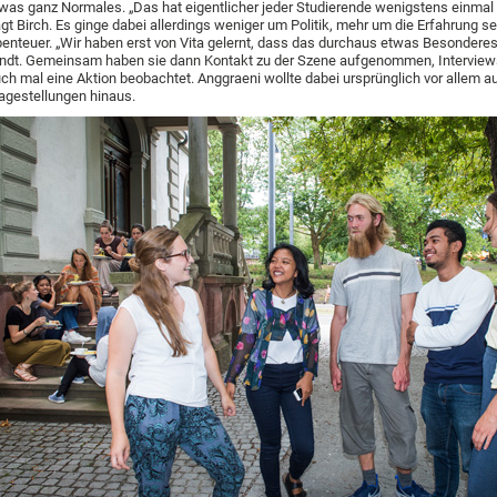
was ganz Normales. „Das hat eigentlicher jeder Studierende wenigstens einmal 
gt Birch. Es ginge dabei allerdings weniger um Politik, mehr um die Erfahrung s
enteuer. „Wir haben erst von Vita gelernt, dass das durchaus etwas Besonderes 
ndt. Gemeinsam haben sie dann Kontakt zu der Szene aufgenommen, Interview
ch mal eine Aktion beobachtet. Anggraeni wollte dabei ursprünglich vor allem a
agestellungen hinaus.