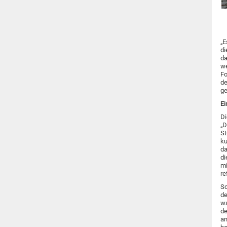
„E
di
da
we
Fo
de
ge
Ei
Di
„D
St
ku
da
di
mi
re
Sc
de
wa
de
an