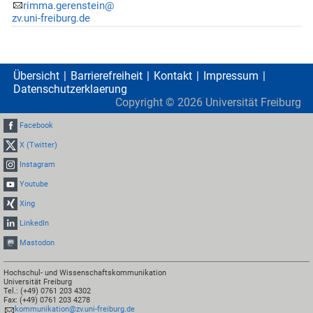
rimma.gerenstein@
zv.uni-freiburg.de
Übersicht
Barrierefreiheit
Kontakt
Impressum
Datenschutzerklaerung
Copyright ©
2026
Universität Freiburg
Facebook
X (Twitter)
Instagram
Youtube
Xing
LinkedIn
Mastodon
Hochschul- und Wissenschaftskommunikation
Universität Freiburg
Tel.: (+49) 0761 203 4302
Fax: (+49) 0761 203 4278
kommunikation@zv.uni-freiburg.de