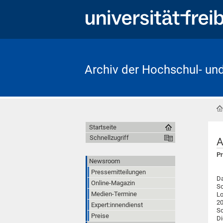
Archiv der Hochschul- un
Startseite
Schnellzugriff
A
Pr
Newsroom
Pressemitteilungen
Da
Online-Magazin
So
Medien-Termine
Lo
20
Expert:innendienst
So
Preise
Di