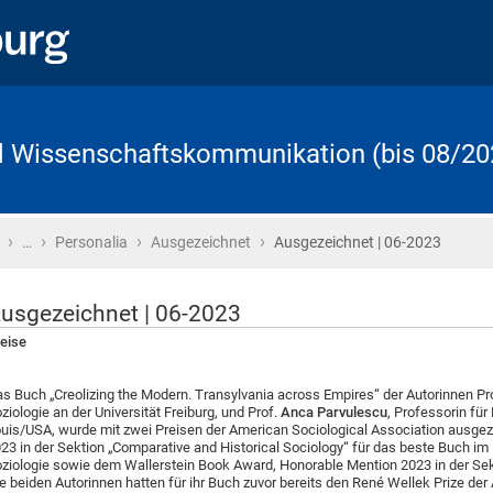
d Wissenschaftskommunikation (bis 08/20
›
›
›
›
Startseite
…
Personalia
Ausgezeichnet
Ausgezeichnet | 06-2023
usgezeichnet | 06-2023
eise
s Buch „Creolizing the Modern. Transylvania across Empires“ der Autorinnen Pro
ziologie an der Universität Freiburg, und Prof.
Anca Parvulescu
, Professorin für
uis/USA, wurde mit zwei Preisen der American Sociological Association ausge
23 in der Sektion „Comparative and Historical Sociology“ für das beste Buch im
ziologie sowie dem Wallerstein Book Award, Honorable Mention 2023 in der Sek
e beiden Autorinnen hatten für ihr Buch zuvor bereits den René Wellek Prize de