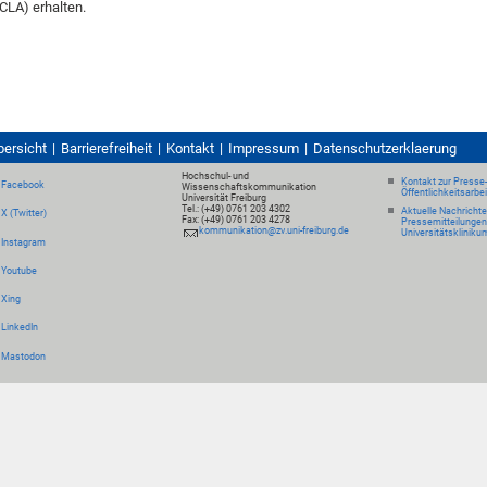
CLA) erhalten.
bersicht
Barrierefreiheit
Kontakt
Impressum
Datenschutzerklaerung
Hochschul- und
Kontakt zur Presse
Facebook
Wissenschaftskommunikation
Öffentlichkeitsarbe
Universität Freiburg
Tel.: (+49) 0761 203 4302
Aktuelle Nachricht
X (Twitter)
Fax: (+49) 0761 203 4278
Pressemitteilungen
kommunikation@zv.uni-freiburg.de
Universitätskliniku
Instagram
Youtube
Xing
LinkedIn
Mastodon