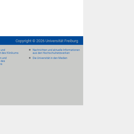
Copyright ©
2026
Universität Freiburg
- und
Nachrichten und aktuelle Informationen
it des Klinikums
aus den Hochschulnetzwerken
en und
Die Universität in den Medien
 des
ms