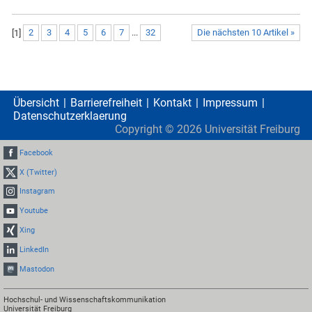
[
1
]
2
3
4
5
6
7
...
32
Die nächsten 10 Artikel »
Übersicht
Barrierefreiheit
Kontakt
Impressum
Datenschutzerklaerung
Copyright ©
2026
Universität Freiburg
Facebook
X (Twitter)
Instagram
Youtube
Xing
LinkedIn
Mastodon
Hochschul- und Wissenschaftskommunikation
Universität Freiburg