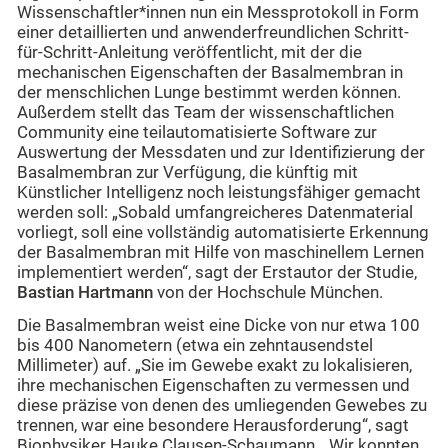
Wissenschaftler*innen nun ein Messprotokoll in Form
einer detaillierten und anwenderfreundlichen Schritt-
für-Schritt-Anleitung veröffentlicht, mit der die
mechanischen Eigenschaften der Basalmembran in
der menschlichen Lunge bestimmt werden können.
Außerdem stellt das Team der wissenschaftlichen
Community eine teilautomatisierte Software zur
Auswertung der Messdaten und zur Identifizierung der
Basalmembran zur Verfügung, die künftig mit
Künstlicher Intelligenz noch leistungsfähiger gemacht
werden soll: „Sobald umfangreicheres Datenmaterial
vorliegt, soll eine vollständig automatisierte Erkennung
der Basalmembran mit Hilfe von maschinellem Lernen
implementiert werden“, sagt der Erstautor der Studie,
Bastian Hartmann
von der Hochschule München.
Die Basalmembran weist eine Dicke von nur etwa 100
bis 400 Nanometern (etwa ein zehntausendstel
Millimeter) auf. „Sie im Gewebe exakt zu lokalisieren,
ihre mechanischen Eigenschaften zu vermessen und
diese präzise von denen des umliegenden Gewebes zu
trennen, war eine besondere Herausforderung“, sagt
Biophysiker Hauke Clausen-Schaumann. „Wir konnten