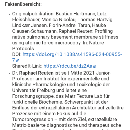
Faktenübersicht:
Originalpublikation: Bastian Hartmann, Lutz
Fleischhauer, Monica Nicolau, Thomas Hartvig
Lindkær Jensen, Florin-Andrei Taran, Hauke
Clausen-Schaumann, Raphael Reuten: Profiling
native pulmonary basement membrane stiffness
using atomic force microscopy. In: Nature
Protocols
DOI:
https://doi.org/10.1038/s41596-024-00955-
7
SharedIt-Link:
https://rdcu.be/dz2Aa
Dr.
Raphael Reuten
ist seit Mitte 2021 Junior-
Professor am Institut für experimentelle und
klinische Pharmakologie und Toxikologie der
Universität Freiburg und leitet eine
Forschungsgruppe, das MatriTecture Lab für
funktionelle Biochemie. Schwerpunkt ist der
Einfluss der extrazellulären Architektur auf zelluläre
Prozesse mit einem Fokus auf die
Tumorprogression – mit dem Ziel, extrazelluläre
Matrix-basierte diagnostische und therapeutische