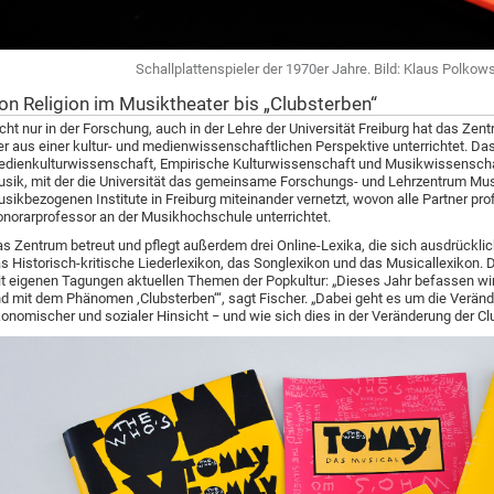
Schallplattenspieler der 1970er Jahre. Bild: Klaus Polkows
on Religion im Musiktheater bis „Clubsterben“
cht nur in der Forschung, auch in der Lehre der Universität Freiburg hat das Ze
er aus einer kultur- und medienwissenschaftlichen Perspektive unterrichtet. D
dienkulturwissenschaft, Empirische Kulturwissenschaft und Musikwissenschaf
sik, mit der die Universität das gemeinsame Forschungs- und Lehrzentrum Musik
sikbezogenen Institute in Freiburg miteinander vernetzt, wovon alle Partner profi
norarprofessor an der Musikhochschule unterrichtet.
s Zentrum betreut und pflegt außerdem drei Online-Lexika, die sich ausdrücklic
s Historisch-kritische Liederlexikon, das Songlexikon und das Musicallexiko
t eigenen Tagungen aktuellen Themen der Popkultur: „Dieses Jahr befassen wir
d mit dem Phänomen ‚Clubsterben‘“, sagt Fischer. „Dabei geht es um die Veränd
onomischer und sozialer Hinsicht − und wie sich dies in der Veränderung der Clu