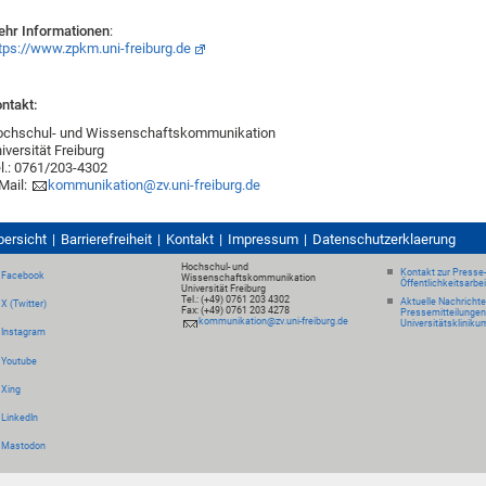
hr Informationen
:
tps://www.zpkm.uni-freiburg.de
ntakt:
ochschul- und Wissenschaftskommunikation
iversität Freiburg
l.: 0761/203-4302
Mail:
kommunikation@zv.uni-freiburg.de
bersicht
Barrierefreiheit
Kontakt
Impressum
Datenschutzerklaerung
Hochschul- und
Kontakt zur Presse
Facebook
Wissenschaftskommunikation
Öffentlichkeitsarbe
Universität Freiburg
Tel.: (+49) 0761 203 4302
Aktuelle Nachricht
X (Twitter)
Fax: (+49) 0761 203 4278
Pressemitteilungen
kommunikation@zv.uni-freiburg.de
Universitätskliniku
Instagram
Youtube
Xing
LinkedIn
Mastodon