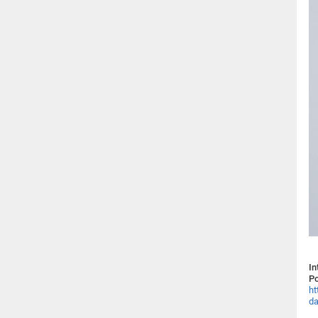
In
Po
ht
da