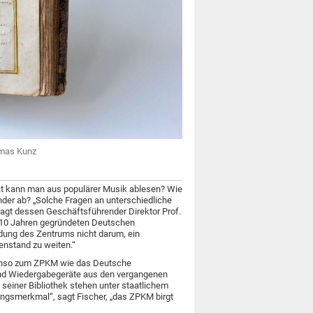
homas Kunz
tät kann man aus populärer Musik ablesen? Wie
nder ab? „Solche Fragen an unterschiedliche
sagt dessen Geschäftsführender Direktor Prof.
 110 Jahren gegründeten Deutschen
ündung des Zentrums nicht darum, ein
enstand zu weiten.“
benso zum ZPKM wie das Deutsche
 und Wiedergabegeräte aus den vergangenen
einer Bibliothek stehen unter staatlichem
ungsmerkmal“, sagt Fischer, „das ZPKM birgt