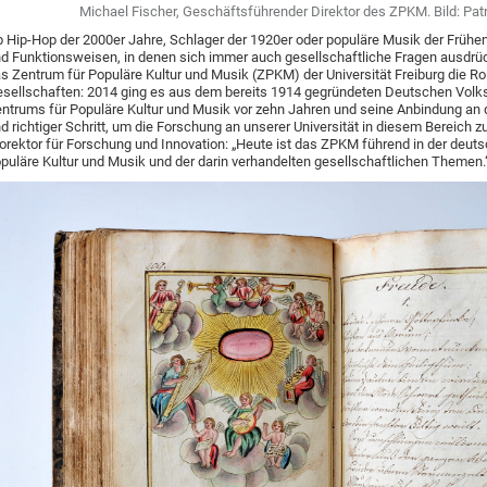
Michael Fischer, Geschäftsführender Direktor des ZPKM. Bild: Patr
 Hip-Hop der 2000er Jahre, Schlager der 1920er oder populäre Musik der Frühen
d Funktionsweisen, in denen sich immer auch gesellschaftliche Fragen ausdrück
s Zentrum für Populäre Kultur und Musik (ZPKM) der Universität Freiburg die Ro
sellschaften: 2014 ging es aus dem bereits 1914 gegründeten Deutschen Volksl
ntrums für Populäre Kultur und Musik vor zehn Jahren und seine Anbindung an di
d richtiger Schritt, um die Forschung an unserer Universität in diesem Bereich zu
orektor für Forschung und Innovation: „Heute ist das ZPKM führend in der deu
puläre Kultur und Musik und der darin verhandelten gesellschaftlichen Themen.