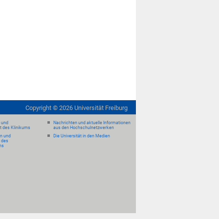
Copyright ©
2026
Universität Freiburg
- und
Nachrichten und aktuelle Informationen
it des Klinikums
aus den Hochschulnetzwerken
en und
Die Universität in den Medien
 des
ms