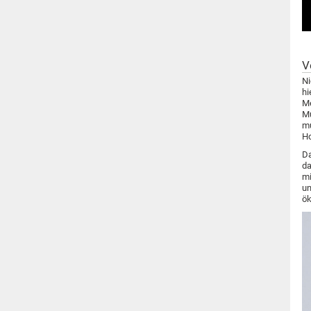
V
Ni
hi
Me
Mu
mu
Ho
Da
da
mi
un
ök