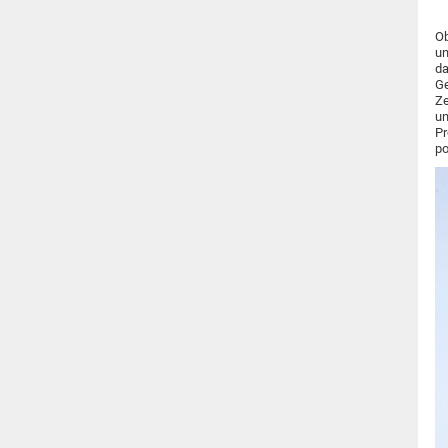
Ob
un
da
Ge
Ze
un
Pr
po