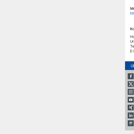
Me
ht
Ko
H
Un
Te
E-
Ü