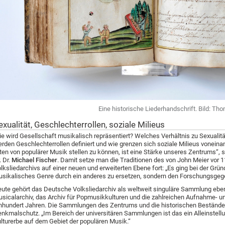
Eine historische Liederhandschrift. Bild: T
exualität, Geschlechterrollen, soziale Milieus
e wird Gesellschaft musikalisch repräsentiert? Welches Verhältnis zu Sexuali
rden Geschlechterrollen definiert und wie grenzen sich soziale Milieus voneina
ten von populärer Musik stellen zu können, ist eine Stärke unseres Zentrums“, 
. Dr.
Michael Fischer
. Damit setze man die Traditionen des von John Meier vor
lksliedarchivs auf einer neuen und erweiterten Ebene fort: „Es ging bei der Gr
sikalisches Genre durch ein anderes zu ersetzen, sondern den Forschungsgeg
ute gehört das Deutsche Volksliedarchiv als weltweit singuläre Sammlung e
sicalarchiv, das Archiv für Popmusikkulturen und die zahlreichen Aufnahme-
nhundert Jahren. Die Sammlungen des Zentrums und die historischen Bestände s
nkmalschutz. „Im Bereich der universitären Sammlungen ist das ein Alleinstell
lturerbe auf dem Gebiet der populären Musik.“