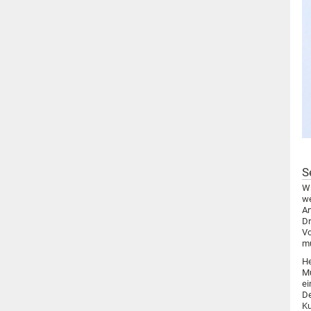
S
Wi
we
Ar
Dr
Vo
mu
He
Mu
ei
De
Ku